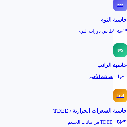
zzz
حاسبة النوم
الاستيقاظ بين دورات النوم
$⇄
حاسبة الراتب
محول معدلات الأجور
kcal
حاسبة السعرات الحرارية / TDEE
BMR و TDEE من بيانات الجسم