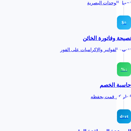
تحويل الوحدات البصرية
÷$
نصيحة وفاتورة الخائن
تقسيم الفواتير والإكراميات على الفور
↓%
حاسبة الخصم
انظر كم قمت بحفظه
d=rt