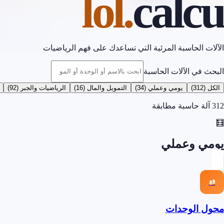
.lol
calcu
الآلات الحاسبة المرئية التي تساعدك على فهم الرياضيات
البحث في الآلات الحاسبة
الكل
(
312
)
يومي وعملي
(
34
)
التمويل والمال
(
16
)
الرياضيات والجبر
(
92
)
312 آلة حاسبة مطابقة
🧮
يومي وعملي
⇄
محول الوحدات