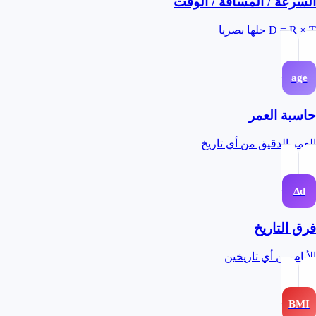
السرعة / المسافة / الوقت
D = R × T حلها بصريا
age
حاسبة العمر
العمر الدقيق من أي تاريخ
Δd
فرق التاريخ
الأيام بين أي تاريخين
BMI