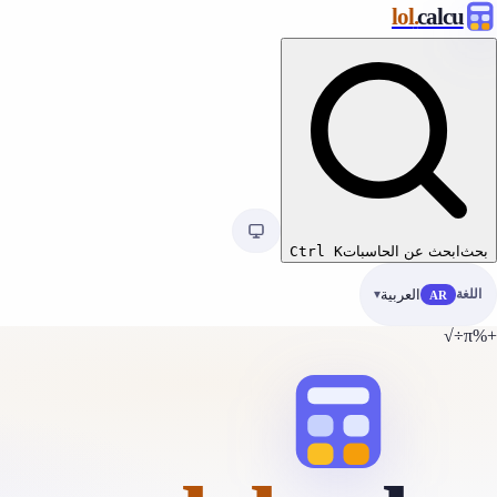
.lol
calcu
بحث
ابحث عن الحاسبات
K
Ctrl
اللغة
العربية
AR
√
÷
π
%
+