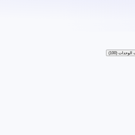
 الوحدات
(
100
)