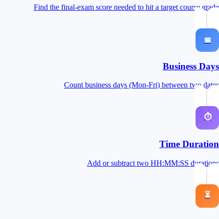
Find the final-exam score needed to hit a target course grade
📅
Business Days
Count business days (Mon-Fri) between two dates
⏱
Time Duration
Add or subtract two HH:MM:SS durations
⏳