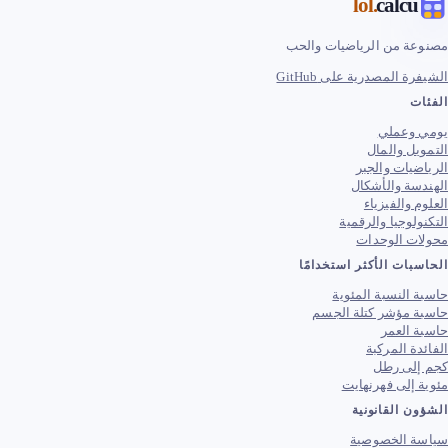
.lol
calcu
مصنوعة من الرياضيات والحب
الشيفرة المصدرية على GitHub
الفئات
يومي وعملي
التمويل والمال
الرياضيات والجبر
الهندسة والأشكال
العلوم والفيزياء
التكنولوجيا والرقمية
محولات الوحدات
الحاسبات الأكثر استخدامًا
حاسبة النسبة المئوية
حاسبة مؤشر كتلة الجسم
حاسبة العمر
الفائدة المركبة
كجم إلى رطل
مئوية إلى فهرنهايت
الشؤون القانونية
سياسة الخصوصية