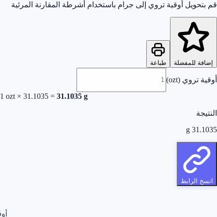
قم بتحويل أوقية تروي إلى جرام باستخدام أشرطة المقارنة المرئية
إضافة للمفضلة
طباعة
أوقية تروي (ozt)
1
ozt
×
31.1035
=
31.1035
g
النتيجة
g
31.1035
انسخ الرابط
أوق