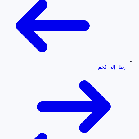
رطل إلى كجم