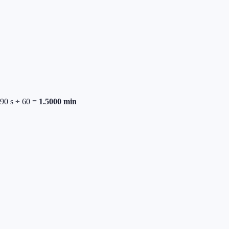
90
s ÷ 60 =
1.5000
min