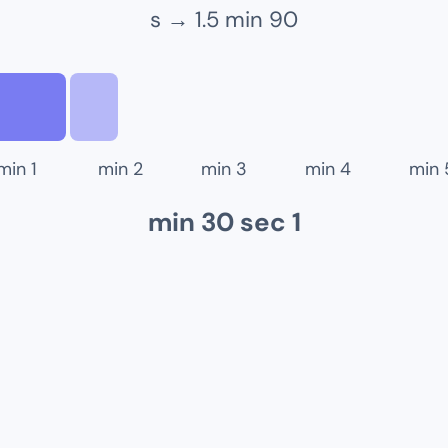
1.5
min
s →
90
min
1
min
2
min
3
min
4
min
1 min 30 sec