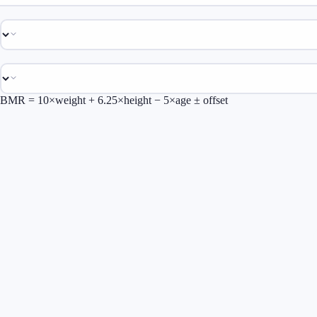
BMR = 10×weight + 6.25×height − 5×age ± offset