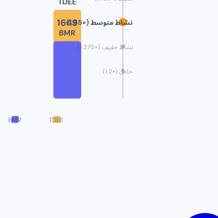
TDEE
1649
نشاط متوسط
(×
1.55
)
BMR
نشاط خفيف
(×
1.375
)
خامل
(×
1.2
)
BMR
TDEE