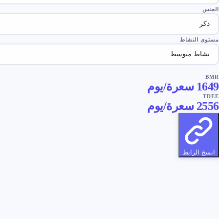
الجنس
مستوى النشاط
BMR
1649
سعرة/يوم
TDEE
2556
سعرة/يوم
انسخ الرابط