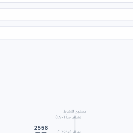
مستوى النشاط
نشيط جداً
)
1.9
(×
2556
نشيط
(×
1.725
)