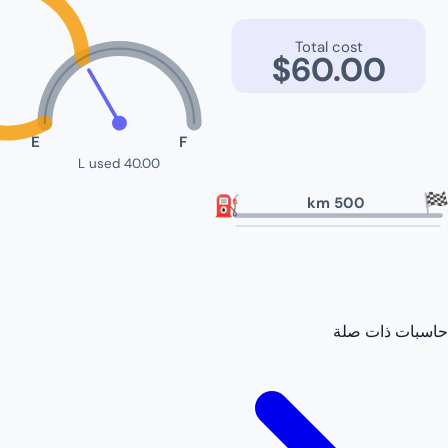
Total cost
$
60.00
E
F
L used
40.00

⛽
km
500
حاسبات ذات صلة