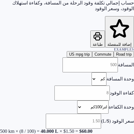
حساب إجمالي تكلفة وقود الرحلة من المسافة، وكفاءة استهلاك
الوقود، وسعر الوقود
إضافة للمفضلة
طباعة
EXAMPLES
US mpg trip
Commute
Road trip
المسافة
وحدة المسافة
كفاءة الوقود
وحدة الكفاءة
سعر الوقود
(
$/L
)
500
km × (
8
/ 100) =
40.000
L
× $
1.50
=
$
60.00