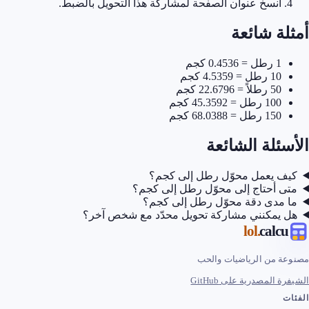
انسخ عنوان الصفحة لمشاركة هذا التحويل بالضبط.
أمثلة شائعة
1 رطل = 0.4536 كجم
10 رطل = 4.5359 كجم
50 رطلاً = 22.6796 كجم
100 رطل = 45.3592 كجم
150 رطل = 68.0388 كجم
الأسئلة الشائعة
كيف يعمل محوّل رطل إلى كجم؟
متى أحتاج إلى محوّل رطل إلى كجم؟
ما مدى دقة محوّل رطل إلى كجم؟
هل يمكنني مشاركة تحويل محدّد مع شخص آخر؟
.lol
calcu
مصنوعة من الرياضيات والحب
الشيفرة المصدرية على GitHub
الفئات