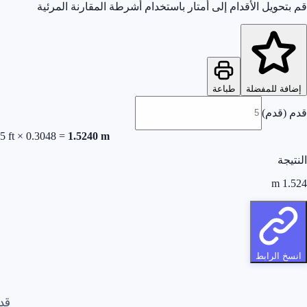
قم بتحويل الأقدام إلى أمتار باستخدام أشرطة المقارنة المرئية
إضافة للمفضلة
طباعة
قدم (قدم)
5
ft
×
0.3048
=
1.5240
m
النتيجة
m
1.524
انسخ الرابط
قدم