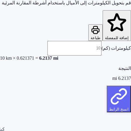
قم بتحويل الكيلومترات إلى الأميال باستخدام أشرطة المقارنة المرئية
إضافة للمفضلة
طباعة
كيلومترات (كم)
10
km
×
0.621371
=
6.2137
mi
النتيجة
mi
6.2137
انسخ الرابط
كيل