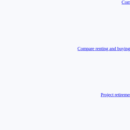
Comp
Compare renting and buying 
Project retireme