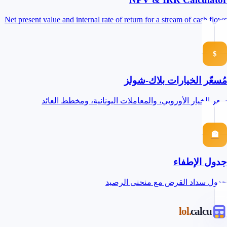
Net present value and internal rate of return for a stream of cash flows
$
مُسعّر الخيارات بلاك-شولز
سعر الخيار الأوروبي، والمعاملات اليونانية، ومخطط العائد
🏦
جدول الإطفاء
جدول سداد القرض مع منحنى الرصيد
.lol
calcu