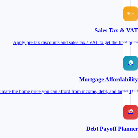
+%
Sales Tax & VAT
Apply pre-tax discounts and sales tax / VAT to get the final price
🏠
Mortgage Affordability
timate the home price you can afford from income, debt, and target DTI
💳
Debt Payoff Planner