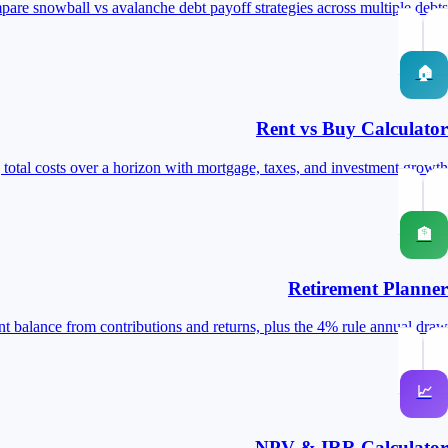
are snowball vs avalanche debt payoff strategies across multiple debts
🏠
Rent vs Buy Calculator
total costs over a horizon with mortgage, taxes, and investment growth
🏦
Retirement Planner
nt balance from contributions and returns, plus the 4% rule annual draw
📈
NPV & IRR Calculator