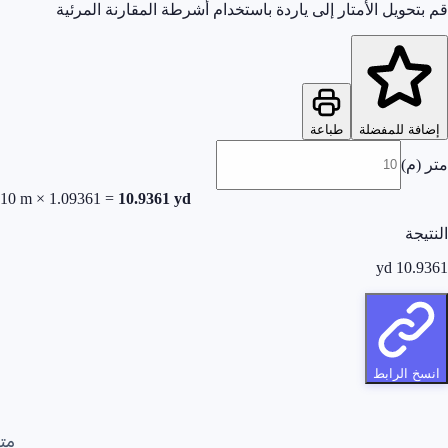
قم بتحويل الأمتار إلى ياردة باستخدام أشرطة المقارنة المرئية
إضافة للمفضلة
طباعة
متر (م)
10
m
×
1.09361
=
10.9361
yd
النتيجة
yd
10.9361
انسخ الرابط
متر