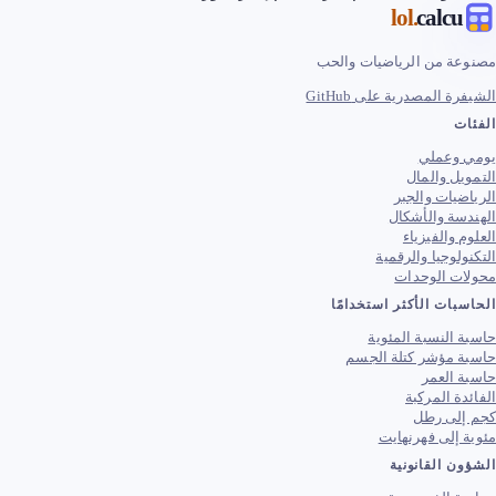
.lol
calcu
مصنوعة من الرياضيات والحب
الشيفرة المصدرية على GitHub
الفئات
يومي وعملي
التمويل والمال
الرياضيات والجبر
الهندسة والأشكال
العلوم والفيزياء
التكنولوجيا والرقمية
محولات الوحدات
الحاسبات الأكثر استخدامًا
حاسبة النسبة المئوية
حاسبة مؤشر كتلة الجسم
حاسبة العمر
الفائدة المركبة
كجم إلى رطل
مئوية إلى فهرنهايت
الشؤون القانونية