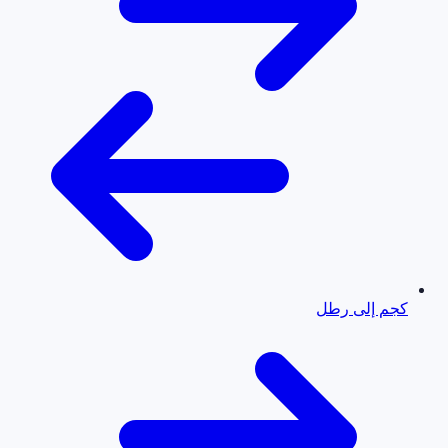
كجم إلى رطل