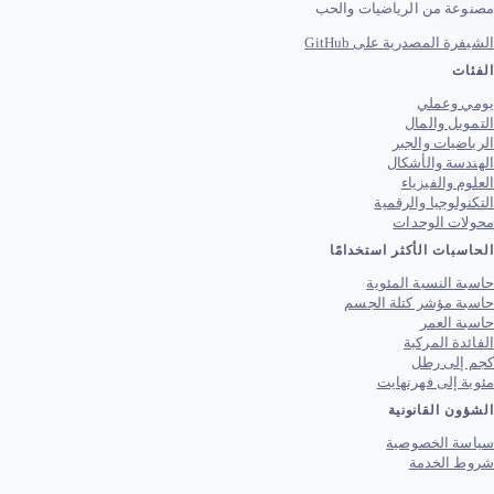
ة من الرياضيات والحب
 المصدرية على GitHub
ت
وعملي
ل والمال
يات والجبر
ة والأشكال
 والفيزياء
لوجيا والرقمية
ت الوحدات
ات الأكثر استخدامًا
النسبة المئوية
 مؤشر كتلة الجسم
العمر
ة المركبة
لى رطل
إلى فهرنهايت
 القانونية
 الخصوصية
الخدمة