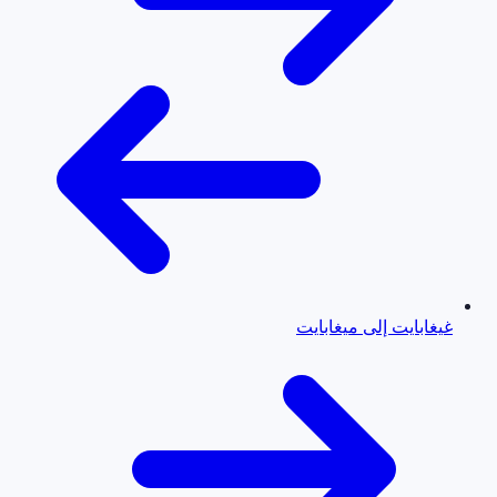
غيغابايت إلى ميغابايت