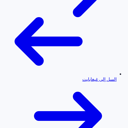
السل إلى غيغابايت