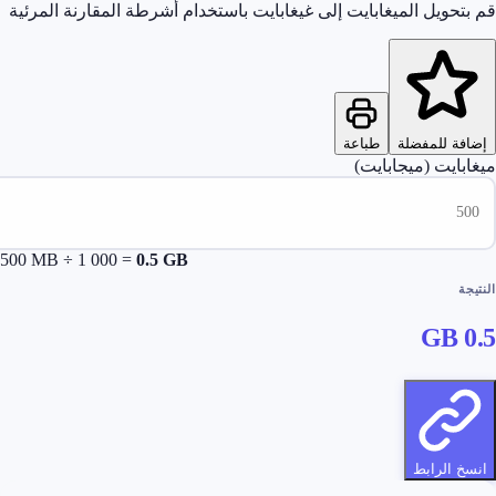
حويل الميغابايت إلى غيغابايت باستخدام أشرطة المقارنة المرئية
ة للمفضلة
طباعة
ايت (ميجابايت)
500
MB ÷ 1 000 =
0.5
GB
G
 الرابط