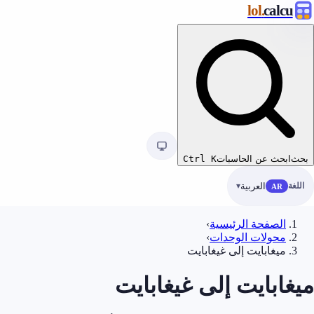
.lol
calc
ابحث عن الحاسبات
K
Ctrl
ة
العربية
AR
الصفحة الرئيسية
›
محولات الوحدات
›
ميغابايت إلى غيغابايت
ابايت إلى غيغابايت