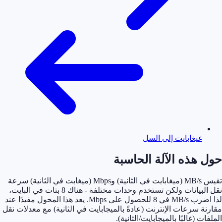
غيغابايت إلى السل
 هذه الآلة الحاسبة
تقيس MB/s (ميغابايت في الثانية) وMbps (ميغابت في الثانية) سرعة
نقل البيانات ولكن تستخدم وحدات مختلفة - هناك 8 بتات في البايت،
لذا اضرب MB/s في 8 للحصول على Mbps. يعد هذا المحول مفيدًا عند
ة سرعات الإنترنت (عادةً بالميجابايت في الثانية) مع معدلات نقل
ت (غالبًا بالميجابايت/الثانية).