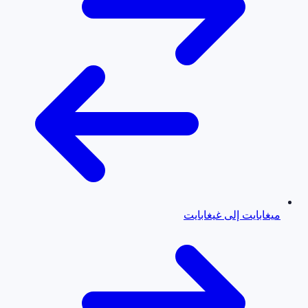
ميغابايت إلى غيغابايت