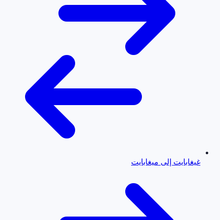
غيغابايت إلى ميغابايت