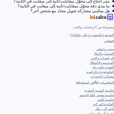
 أحتاج إلى محوّل ميغابايت/ثانية إلى ميغابت في الثانية؟
مدى دقة محوّل ميغابايت/ثانية إلى ميغابت في الثانية؟
 يمكنني مشاركة تحويل محدّد مع شخص آخر؟
.lol
calc
ة من الرياضيات والحب
 المصدرية على GitHub
ت
وعملي
ل والمال
يات والجبر
ة والأشكال
 والفيزياء
لوجيا والرقمية
ت الوحدات
ات الأكثر استخدامًا
النسبة المئوية
 مؤشر كتلة الجسم
العمر
ة المركبة
لى رطل
إلى فهرنهايت