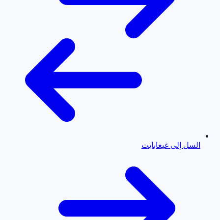
السل إلى غيغابايت