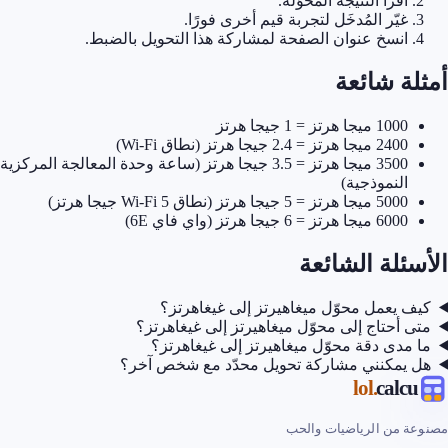
اقرأ النتيجة المحوَّلة.
غيّر المُدخَل لتجربة قيم أخرى فورًا.
انسخ عنوان الصفحة لمشاركة هذا التحويل بالضبط.
أمثلة شائعة
1000 ميجا هرتز = 1 جيجا هرتز
2400 ميجا هرتز = 2.4 جيجا هرتز (نطاق Wi-Fi)
3500 ميجا هرتز = 3.5 جيجا هرتز (ساعة وحدة المعالجة المركزية
النموذجية)
5000 ميجا هرتز = 5 جيجا هرتز (نطاق Wi-Fi 5 جيجا هرتز)
6000 ميجا هرتز = 6 جيجا هرتز (واي فاي 6E)
الأسئلة الشائعة
كيف يعمل محوّل ميغاهيرتز إلى غيغاهرتز؟
متى أحتاج إلى محوّل ميغاهيرتز إلى غيغاهرتز؟
ما مدى دقة محوّل ميغاهيرتز إلى غيغاهرتز؟
هل يمكنني مشاركة تحويل محدّد مع شخص آخر؟
.lol
calcu
مصنوعة من الرياضيات والحب