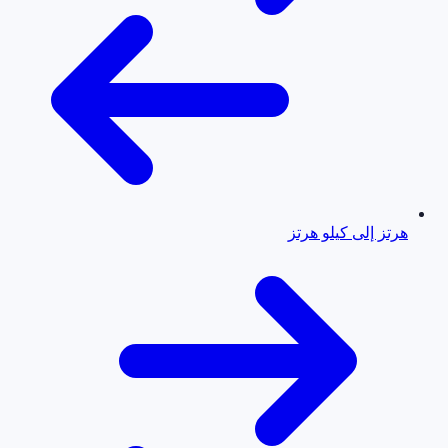
هرتز إلى كيلو هرتز