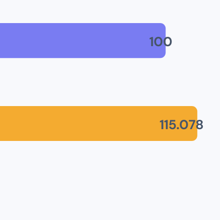
100
115.078