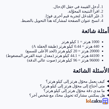
أدخل القيمة في حقل الإدخال.
اقرأ النتيجة المحوَّلة.
غيّر المُدخَل لتجربة قيم أخرى فورًا.
انسخ عنوان الصفحة لمشاركة هذا التحويل بالضبط.
أمثلة شائعة
1000 هرتز = 1 كيلو هرتز
440 هرتز = 0.44 كيلو هرتز (طبقة الحفلة A)
20000 هرتز = 20 كيلو هرتز (الحد الأعلى للسمع)
44100 هرتز = 44.1 كيلو هرتز (معدل عينة القرص المضغوط)
96000 هرتز = 96 كيلو هرتز (صوت عالي الدقة)
الأسئلة الشائعة
كيف يعمل محوّل هرتز إلى كيلو هرتز؟
متى أحتاج إلى محوّل هرتز إلى كيلو هرتز؟
ما مدى دقة محوّل هرتز إلى كيلو هرتز؟
هل يمكنني مشاركة تحويل محدّد مع شخص آخر؟
.lol
calcu