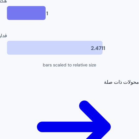
هكتا
1
فدان (
2.4711
bars scaled to relative size
محولات ذات صلة