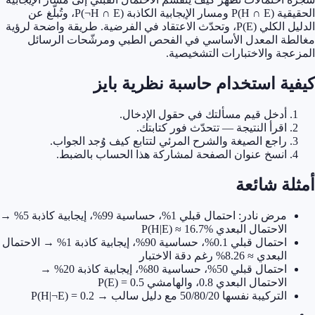
الحقيقية P(H ∩ E) ومسار الإيجابية الكاذبة P(¬H ∩ E)، وتُبلّغ عن
الدليل الكلي P(E)، وتحدّث الاعتقاد في الفرضية. طريقة واضحة لرؤية
ة المعدل الأساسي في الفحص الطبي ومرشّحات الرسائل
جة والاختبارات التشخيصية.
ية استخدام حاسبة نظرية بايز
أدخل قيم مسألتك في حقول الإدخال.
اقرأ النتيجة — تتحدّث فور كتابتك.
راجع الصيغة والشرح المرئي لتتابع كيف وُجد الجواب.
انسخ عنوان الصفحة لمشاركة هذا الحساب بالضبط.
ة شائعة
مرض نادر: احتمال قبلي 1%، حساسية 99%، إيجابية كاذبة 5% →
الاحتمال البعدي P(H|E) ≈ 16.7%
احتمال قبلي 0.1%، حساسية 90%، إيجابية كاذبة 1% → الاحتمال
البعدي ≈ 8.26% رغم دقة الاختبار
احتمال قبلي 50%، حساسية 80%، إيجابية كاذبة 20% →
الاحتمال البعدي 0.8، والهامشي P(E) = 0.5
التركيبة نفسها 50/80/20 مع دليل سالب → P(H|¬E) = 0.2