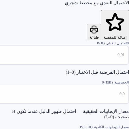
تمال البعدي مع مخطط شجري
ة للمفضلة
طباعة
 القبلي P(H)
 الفرضية قبل الاختبار (0–1)
P(E|H)
معدل الإيجابيات الحقيقية — احتمال ظهور الدليل عندما تكون H
(0–1)
يجابيات الكاذبة P(E|¬H)