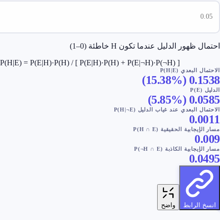
ظهور الدليل عندما تكون H خاطئة (0–1)
P(H|E) = P(E|H)·P(H) / [ P(E|H)·P(H) + P(E|¬H)·P(¬H) ]
البعدي P(H|E)
)
15.38‎%‎
(
0.1
)
)
5.85‎%‎
(
0.0
 البعدي عند غياب الدليل P(H|¬E)
0.0
يجابية الحقيقية P(H ∩ E)
0
جابية الكاذبة P(¬H ∩ E)
0.0
 الرابط
واضح