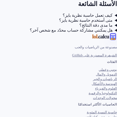
ئلة الشائعة
ف تعمل حاسبة نظرية بايز؟
ى أستخدم حاسبة نظرية بايز؟
مدى دقة النتائج؟
 يمكنني مشاركة حساب محدّد مع شخص آخر؟
.lol
calc
ة من الرياضيات والحب
 المصدرية على GitHub
ت
وعملي
ل والمال
يات والجبر
ة والأشكال
 والفيزياء
لوجيا والرقمية
ت الوحدات
ات الأكثر استخدامًا
النسبة المئوية
 مؤشر كتلة الجسم