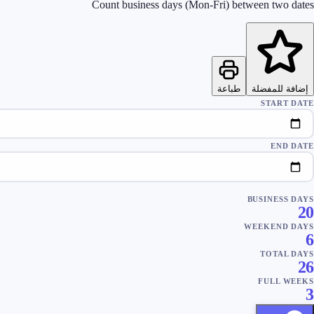
Count business days (Mon-Fri) between two dates
إضافة للمفضلة
طباعة
START DATE
END DATE
BUSINESS DAYS
20
WEEKEND DAYS
6
TOTAL DAYS
26
FULL WEEKS
3