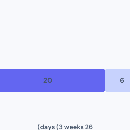
20
6
)
s
(
3
week
s
day
26