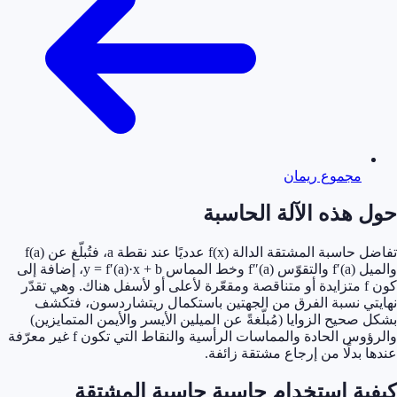
مجموع ريمان
 هذه الآلة الحاسبة
تفاضل حاسبة المشتقة الدالة f(x) عدديًا عند نقطة a، فتُبلّغ عن f(a)
والميل f′(a) والتقوّس f″(a) وخط المماس y = f′(a)·x + b، إضافة إلى
كون f متزايدة أو متناقصة ومقعّرة لأعلى أو لأسفل هناك. وهي تقدّر
ي نسبة الفرق من الجهتين باستكمال ريتشاردسون، فتكشف
صحيح الزوايا (مُبلّغةً عن الميلين الأيسر والأيمن المتمايزين)
والرؤوس الحادة والمماسات الرأسية والنقاط التي تكون f غير معرّفة
 بدلًا من إرجاع مشتقة زائفة.
ية استخدام حاسبة حاسبة المشتقة