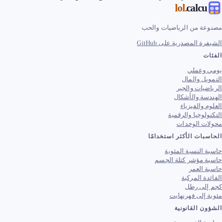
.lol
calc
ة من الرياضيات والحب
 المصدرية على GitHub
ت
وعملي
ل والمال
يات والجبر
ة والأشكال
 والفيزياء
لوجيا والرقمية
ت الوحدات
ات الأكثر استخدامًا
النسبة المئوية
 مؤشر كتلة الجسم
العمر
ة المركبة
لى رطل
إلى فهرنهايت
 القانونية