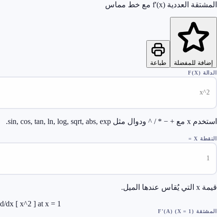
عددية f'(x) مع خط مماس
ة للمفضلة
طباعة
sin, cos, tan, ln, log, sqrt,.
 =
يل.
d/dx [ x^2 ] at x = 1
F'()
)
1
(X =