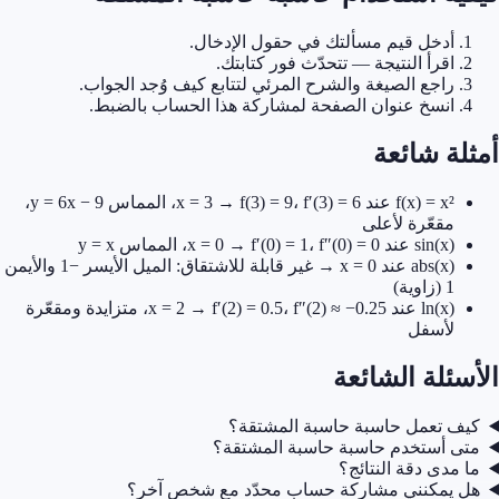
أدخل قيم مسألتك في حقول الإدخال.
اقرأ النتيجة — تتحدّث فور كتابتك.
راجع الصيغة والشرح المرئي لتتابع كيف وُجد الجواب.
انسخ عنوان الصفحة لمشاركة هذا الحساب بالضبط.
ة شائعة
f(x) = x² عند x = 3 → f(3) = 9، f′(3) = 6، المماس y = 6x − 9،
مقعّرة لأعلى
sin(x) عند x = 0 → f′(0) = 1، f″(0) = 0، المماس y = x
abs(x) عند x = 0 → غير قابلة للاشتقاق: الميل الأيسر −1 والأيمن
1 (زاوية)
ln(x) عند x = 2 → f′(2) = 0.5، f″(2) ≈ −0.25، متزايدة ومقعّرة
لأسفل
ئلة الشائعة
ف تعمل حاسبة حاسبة المشتقة؟
ى أستخدم حاسبة حاسبة المشتقة؟
مدى دقة النتائج؟
 يمكنني مشاركة حساب محدّد مع شخص آخر؟