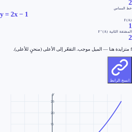
مماس
y = 2x − 1
لثانية F''(A)
التقعّر إلى الأعلى (منحنٍ للأعلى).
 الرابط
y
25
20
15