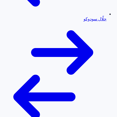
حلّال سودوكو