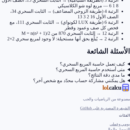
الرتبة 3 (الطريقة السيامية) → الثابت السحري 15، الصف الأول
8 1 6 — مربع لوه شو الكلاسيكي
الرتبة 4 (طريقة الزوجي المضاعف) → الثابت السحري 34،
الصف الأول 16 2 3 13
الرتبة 6 (طريقة LUX لكونواي) → الثابت السحري 111، مع
فحص كل صف وعمود وقطر
الرتبة 12 → الثابت السحري 870 من M = n(n² + 1)/2
الرتبة 2 → يُبلَّغ بحق أنها مستحيلة: لا وجود لمربع سحري 2×2
ئلة الشائعة
ف تعمل حاسبة المربع السحري؟
ى أستخدم حاسبة المربع السحري؟
مدى دقة النتائج؟
 يمكنني مشاركة حساب محدّد مع شخص آخر؟
.lol
calc
ة من الرياضيات والحب
 المصدرية على GitHub
ت
وعملي
ل والمال