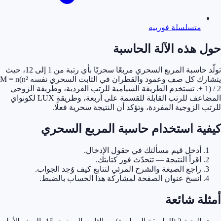
متسلسلة فورييه
 هذه الآلة الحاسبة
تولّد حاسبة المربع السحري مربعًا سحريًا بأي رتبة من 1 إلى 12، حيث
يتشارك كل صف وعمود والقطران في الثابت السحري نفسه M = n(n²
+ 1) / 2. تستخدم الطريقة السيامية للرتب الفردية، وطريقة الزوجي
المضاعف للرتب القابلة للقسمة على أربعة، وطريقة LUX لكونواي
 الزوجية المفردة، وتؤكد أن النتيجة سحرية فعلًا.
ية استخدام حاسبة المربع السحري
أدخل قيم مسألتك في حقول الإدخال.
اقرأ النتيجة — تتحدّث فور كتابتك.
راجع الصيغة والشرح المرئي لتتابع كيف وُجد الجواب.
انسخ عنوان الصفحة لمشاركة هذا الحساب بالضبط.
ة شائعة