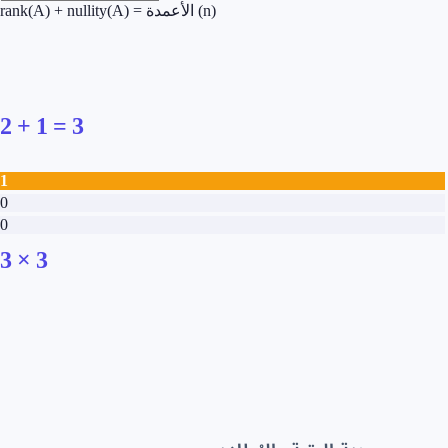
(n)
الأعمدة
rank(A) + nullity(A) =
2
+
1
=
3
1
0
0
3
×
3