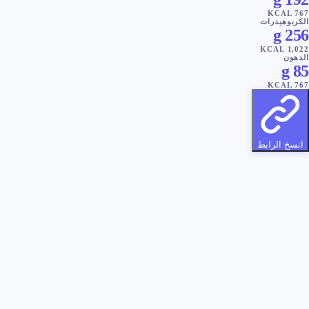
KCAL
767
الكربوهيدرات
g
256
KCAL
1,022
الدهون
g
85
KCAL
767
انسخ الرابط