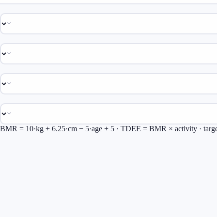
BMR = 10·kg + 6.25·cm − 5·age
+ 5
· TDEE = BMR × activity · targ