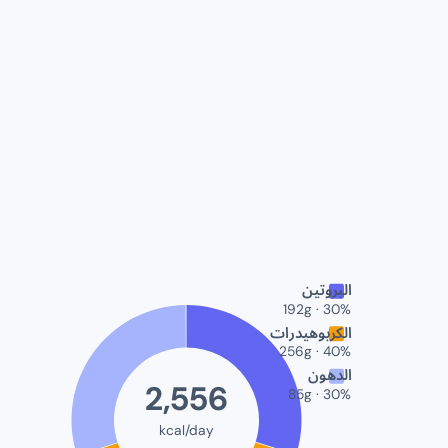
البروتين
192
g
·
30
%
الكربوهيدرات
256
g
·
40
%
الدهون
2,556
85
g
·
30
%
kcal/day