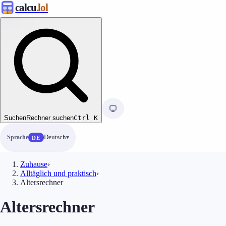
calcu
.lol
Suchen
Rechner suchen
Ctrl
K
Sprache
Deutsch
DE
Zuhause
›
Alltäglich und praktisch
›
Altersrechner
Altersrechner