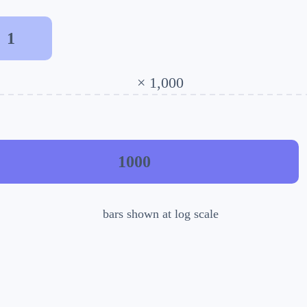
1
× 1,000
1000
bars shown at log scale