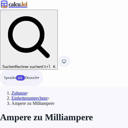
calcu
.lol
Suchen
Rechner suchen
Ctrl
K
Sprache
Deutsch
DE
Zuhause
›
Einheitenumrechner
›
Ampere zu Milliampere
Ampere zu Milliampere