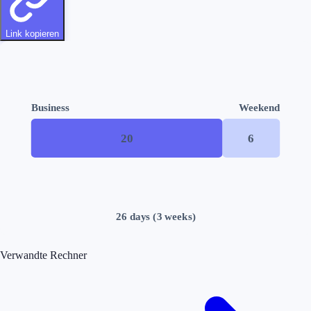
Link kopieren
Business
Weekend
20
6
26
day
s
(
3
week
s
)
Verwandte Rechner