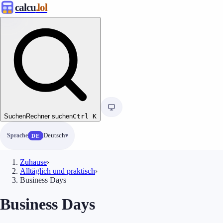
calcu
.lol
Suchen
Rechner suchen
Ctrl
K
Sprache
Deutsch
DE
Zuhause
›
Alltäglich und praktisch
›
Business Days
Business Days