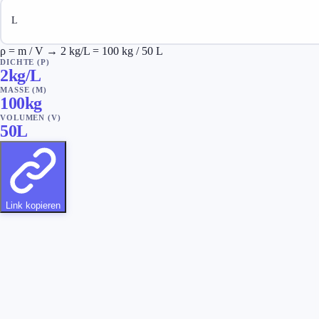
ρ = m / V → 2 kg/L = 100 kg / 50 L
DICHTE (Ρ)
2
kg/L
MASSE (M)
100
kg
VOLUMEN (V)
50
L
Link kopieren