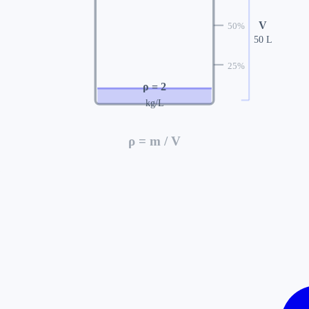
V
50
%
50
L
25
%
ρ =
2
kg/L
ρ = m / V