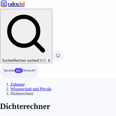
calcu
.lol
Suchen
Rechner suchen
Ctrl
K
Sprache
Deutsch
DE
Zuhause
›
Wissenschaft und Physik
›
Dichterechner
Dichterechner