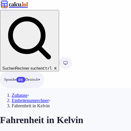
calcu
.lol
Suchen
Rechner suchen
Ctrl
K
Sprache
Deutsch
DE
Zuhause
›
Einheitenumrechner
›
Fahrenheit in Kelvin
Fahrenheit in Kelvin