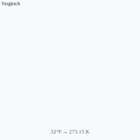
 Vergleich
32
°F →
273.15
K