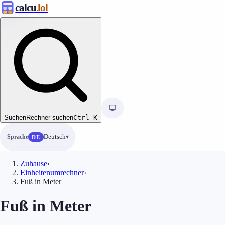
calcu
.lol
Suchen
Rechner suchen
Ctrl
K
Sprache
Deutsch
DE
Zuhause
›
Einheitenumrechner
›
Fuß in Meter
Fuß in Meter