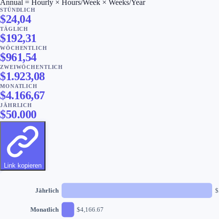
Annual = Hourly × Hours/Week × Weeks/Year
STÜNDLICH
$
24,04
TÄGLICH
$
192,31
WÖCHENTLICH
$
961,54
ZWEIWÖCHENTLICH
$
1.923,08
MONATLICH
$
4.166,67
JÄHRLICH
$
50.000
Link kopieren
Jährlich
$
Monatlich
$
4,166.67