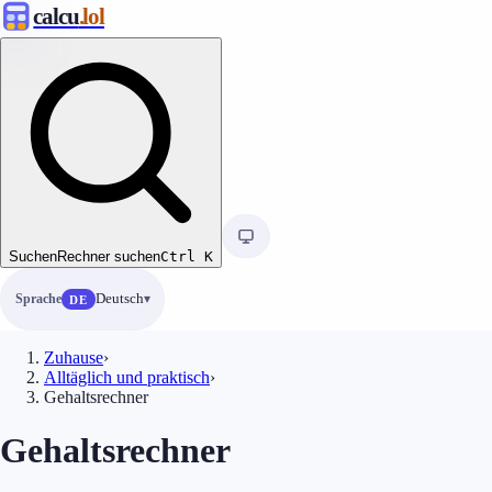
calcu
.lol
Suchen
Rechner suchen
Ctrl
K
Sprache
Deutsch
DE
Zuhause
›
Alltäglich und praktisch
›
Gehaltsrechner
Gehaltsrechner