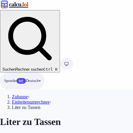
calcu
.lol
Suchen
Rechner suchen
Ctrl
K
Sprache
Deutsch
DE
Zuhause
›
Einheitenumrechner
›
Liter zu Tassen
Liter zu Tassen