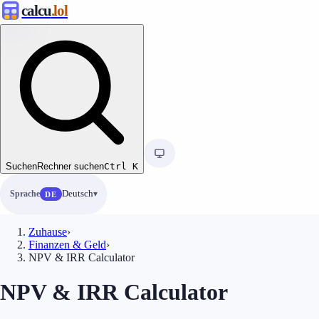
calcu
.lol
Suchen
Rechner suchen
Ctrl
K
Sprache
Deutsch
DE
Zuhause
›
Finanzen & Geld
›
NPV & IRR Calculator
NPV & IRR Calculator