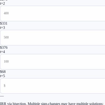
t=
2
$331
t=
3
$376
t=
4
$68
t=
5
—
IRR via bisection. Multiple sign-changes may have multiple solutions;