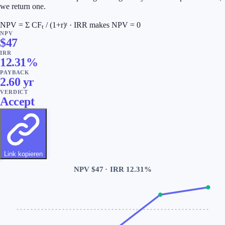
we return one.
NPV = Σ CFₜ / (1+r)ᵗ · IRR makes NPV = 0
NPV
$
47
IRR
12.31%
PAYBACK
2.60 yr
VERDICT
Accept
Link kopieren
NPV $
47
·
IRR 12.31%