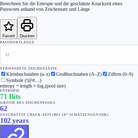
Berechnen Sie die Entropie und die geschätzte Knackzeit eines
Passworts anhand von Zeichensatz und Länge
Favorit
Drucken
PASSWORTLÄNGE
VERWENDETE ZEICHENSÄTZE
Kleinbuchstaben (a–z)
Großbuchstaben (A–Z)
Ziffern (0–9)
Symbole (!@#…)
entropy = length × log₂(pool size)
ENTROPIE
71
Bits
GRÖSSE DES ZEICHENPOOLS
62
GESCHÄTZTE CRACK-ZEIT
(
BEI 10¹² SCHÄTZUNGEN/SEK
)
102 years