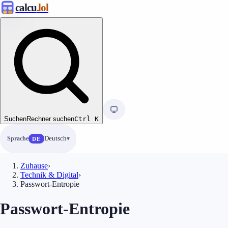
calcu
.lol
Suchen
Rechner suchen
Ctrl
K
Sprache
Deutsch
DE
Zuhause
›
Technik & Digital
›
Passwort-Entropie
Passwort-Entropie