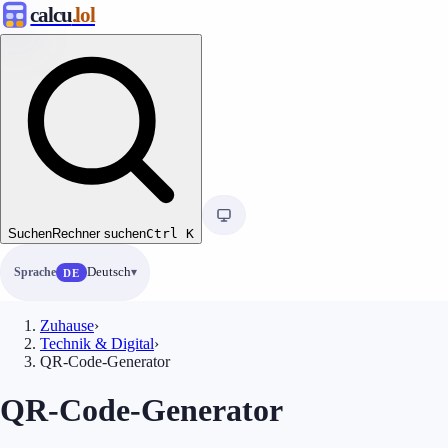
calcu
.lol
Suchen
Rechner suchen
Ctrl
K
Sprache
Deutsch
DE
Zuhause
›
Technik & Digital
›
QR-Code-Generator
QR-Code-Generator