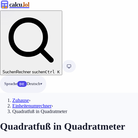
calcu
.lol
Suchen
Rechner suchen
Ctrl
K
Sprache
Deutsch
DE
Zuhause
›
Einheitenumrechner
›
Quadratfuß in Quadratmeter
Quadratfuß in Quadratmeter