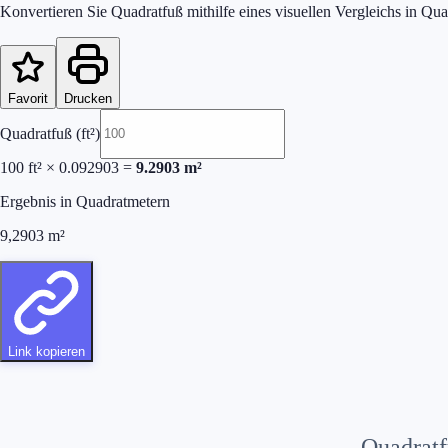
Konvertieren Sie Quadratfuß mithilfe eines visuellen Vergleichs in Qu
Favorit
Drucken
Quadratfuß (ft²)
100
ft²
×
0.092903
=
9.2903
m²
Ergebnis in Quadratmetern
9,2903
m²
Link kopieren
Quadratfu