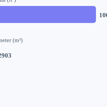
10
eter (m²)
2903