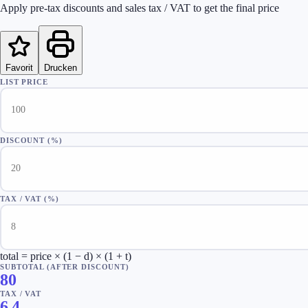
Apply pre-tax discounts and sales tax / VAT to get the final price
Favorit
Drucken
LIST PRICE
DISCOUNT (%)
TAX / VAT (%)
total = price × (1 − d) × (1 + t)
SUBTOTAL (AFTER DISCOUNT)
80
TAX / VAT
6,4