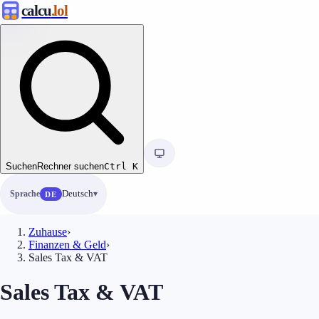
calcu
.lol
Suchen
Rechner suchen
Ctrl
K
Sprache
Deutsch
DE
Zuhause
›
Finanzen & Geld
›
Sales Tax & VAT
Sales Tax & VAT