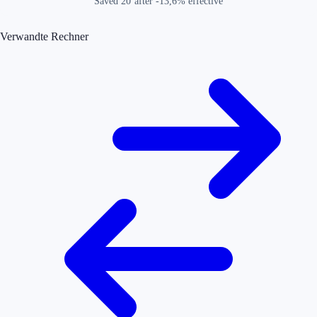
Saved
20
after
-13,6
% effective
Verwandte Rechner