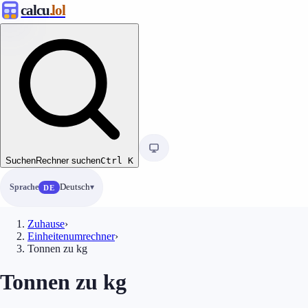
calcu
.lol
Suchen
Rechner suchen
Ctrl
K
Sprache
Deutsch
DE
Zuhause
›
Einheitenumrechner
›
Tonnen zu kg
Tonnen zu kg