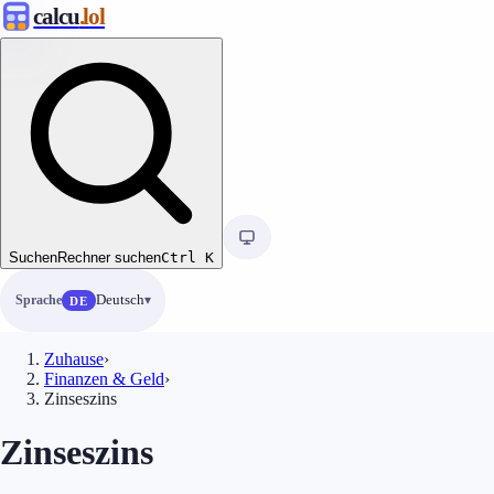
calcu
.lol
Suchen
Rechner suchen
Ctrl
K
Sprache
Deutsch
DE
Zuhause
›
Finanzen & Geld
›
Zinseszins
Zinseszins