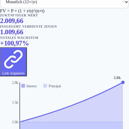
FV = P × (1 + r/n)^(n×t)
ZUKÜNFTIGER WERT
2.009,66
INSGESAMT VERDIENTE ZINSEN
1.009,66
TOTALES WACHSTUM
+
100,97
%
Link kopieren
2.0k
2.0k
Interest
Principal
1.5k
1.0k