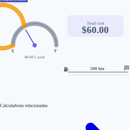
Total cost
$
60.00
E
F
40.00
L used
🏁
⛽
500
km
Calculadoras relacionadas