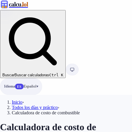
calcu
.lol
Buscar
Buscar calculadoras
Ctrl
K
Idioma
Español
ES
Inicio
›
Todos los días y práctico
›
Calculadora de costo de combustible
Calculadora de costo de