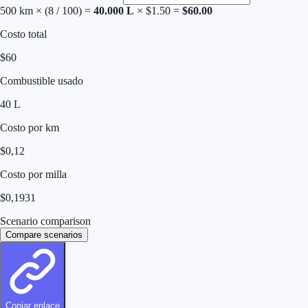
500
km × (
8
/ 100) =
40.000
L
× $
1.50
=
$
60.00
Costo total
$
60
Combustible usado
40
L
Costo por km
$
0,12
Costo por milla
$
0,1931
Scenario comparison
Compare scenarios
Copiar enlace