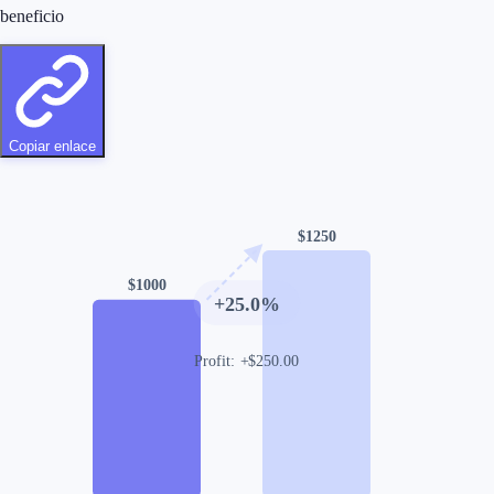
beneficio
Copiar enlace
$
1250
$
1000
+
25.0
%
Profit
:
+
$
250.00