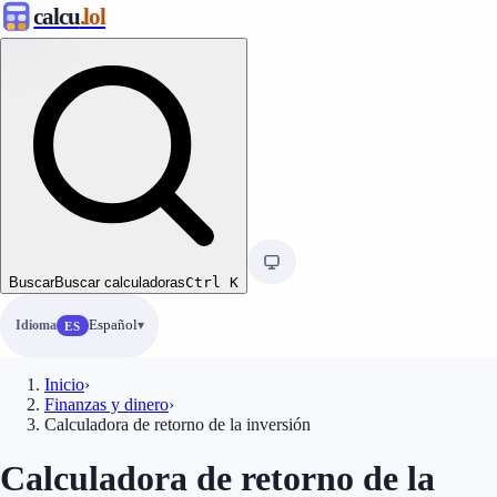
calcu
.lol
Buscar
Buscar calculadoras
Ctrl
K
Idioma
Español
ES
Inicio
›
Finanzas y dinero
›
Calculadora de retorno de la inversión
Calculadora de retorno de la