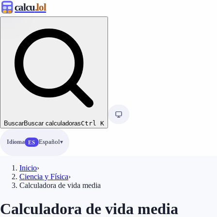
calcu
.lol
Buscar
Buscar calculadoras
Ctrl
K
Idioma
Español
ES
Inicio
›
Ciencia y Física
›
Calculadora de vida media
Calculadora de vida media