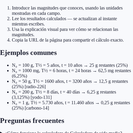
Introduce las magnitudes que conoces, usando las unidades
mostradas en cada campo.
Lee los resultados calculados — se actualizan al instante
mientras escribes.
Usa la explicación visual para ver cómo se relacionan las
magnitudes.
Copia la URL de la página para compartir el cálculo exacto.
Ejemplos comunes
N₀ = 100 g, T½ = 5 años, t = 10 años → 25 g restantes (25%)
N₀ = 1000 mg, T½ = 6 horas, t = 24 horas → 62,5 mg restantes
(6,25%)
N₀ = 50 g, T½ = 1600 años, t = 3200 años → 12,5 g restantes
(25%) [radio-226]
N₀ = 200 g, T½ = 8 días, t = 40 días → 6,25 g restantes
(3,125%) [yodo-131]
N₀ = 1 g, T½ = 5.730 años, t = 11.460 años → 0,25 g restantes
(25%) [carbono-14]
Preguntas frecuentes