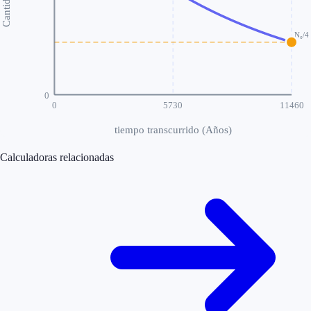
N₀/4
0
0
5730
11460
tiempo transcurrido
(
Años
)
Calculadoras relacionadas