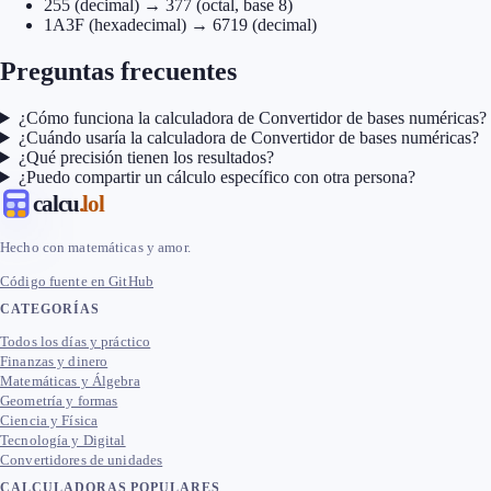
255 (decimal) → 377 (octal, base 8)
1A3F (hexadecimal) → 6719 (decimal)
Preguntas frecuentes
¿Cómo funciona la calculadora de Convertidor de bases numéricas?
¿Cuándo usaría la calculadora de Convertidor de bases numéricas?
¿Qué precisión tienen los resultados?
¿Puedo compartir un cálculo específico con otra persona?
calcu
.lol
Hecho con matemáticas y amor.
Código fuente en GitHub
CATEGORÍAS
Todos los días y práctico
Finanzas y dinero
Matemáticas y Álgebra
Geometría y formas
Ciencia y Física
Tecnología y Digital
Convertidores de unidades
CALCULADORAS POPULARES