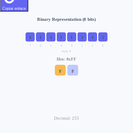
Copiar enlace
Binary Representation (
8
bits)
1
1
1
1
1
1
1
1
7
6
5
4
3
2
1
0
byte
0
Hex: 0x
FF
F
F
Decimal:
255