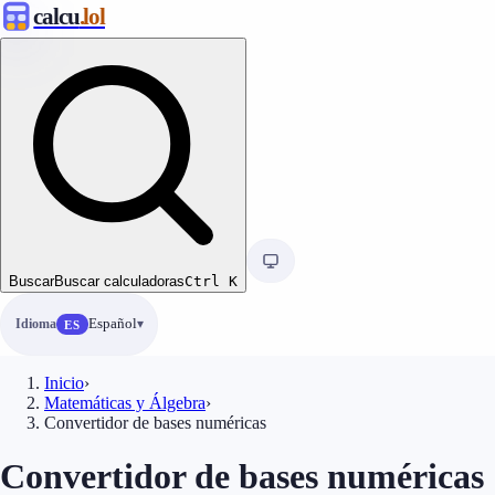
calcu
.lol
Buscar
Buscar calculadoras
Ctrl
K
Idioma
Español
ES
Inicio
›
Matemáticas y Álgebra
›
Convertidor de bases numéricas
Convertidor de bases numéricas