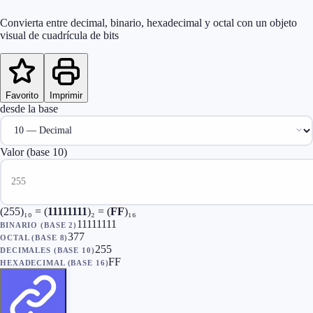
Convierta entre decimal, binario, hexadecimal y octal con un objeto
visual de cuadrícula de bits
Favorito
Imprimir
desde la base
Valor
(base
10
)
(
255
)₁₀ = (
11111111
)₂ = (
FF
)₁₆
11111111
BINARIO (BASE 2)
377
OCTAL (BASE 8)
255
DECIMALES (BASE 10)
FF
HEXADECIMAL (BASE 16)