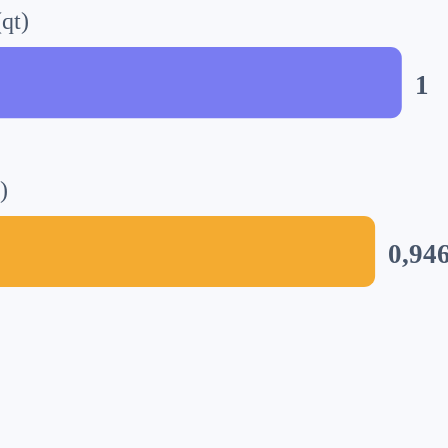
qt)
1
)
0,94