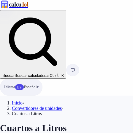
calcu
.lol
Buscar
Buscar calculadoras
Ctrl
K
Idioma
Español
ES
Inicio
›
Convertidores de unidades
›
Cuartos a Litros
Cuartos a Litros