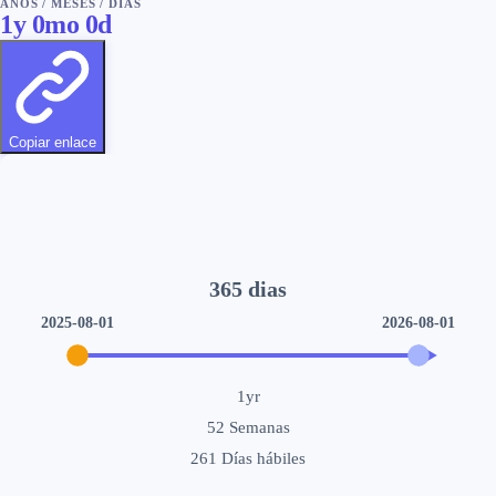
AÑOS
/
MESES
/
DIAS
1
y
0
mo
0
d
Copiar enlace
365
dias
2025-08-01
2026-08-01
1yr
52
Semanas
261
Días hábiles