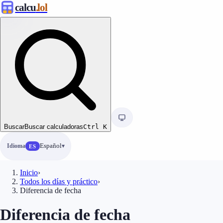
calcu
.lol
Buscar
Buscar calculadoras
Ctrl
K
Idioma
Español
ES
Inicio
›
Todos los días y práctico
›
Diferencia de fecha
Diferencia de fecha