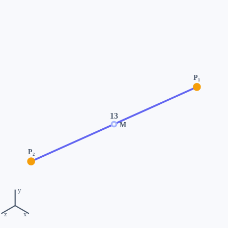
P₁
13
M
P₂
y
z
x