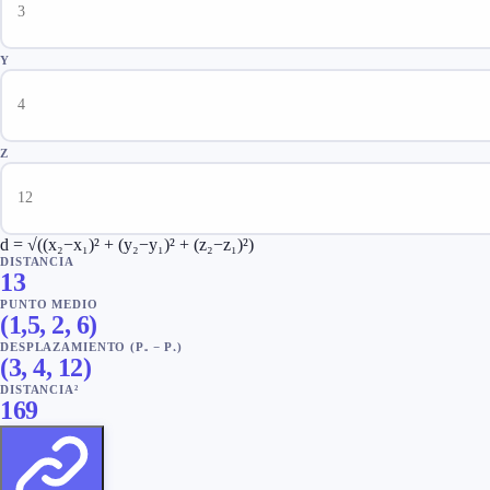
Y
Z
d = √((x₂−x₁)² + (y₂−y₁)² + (z₂−z₁)²)
DISTANCIA
13
PUNTO MEDIO
(
1,5
,
2
,
6
)
DESPLAZAMIENTO (P₂ − P₁)
(
3
,
4
,
12
)
DISTANCIA²
169