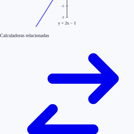
-6
-8
y = 2x − 1
Calculadoras relacionadas