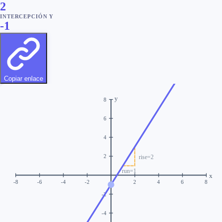
2
INTERCEPCIÓN Y
-1
Copiar enlace
y
8
6
4
rise=
2
2
run=1
x
-8
-6
-4
-2
2
4
6
8
-2
-4