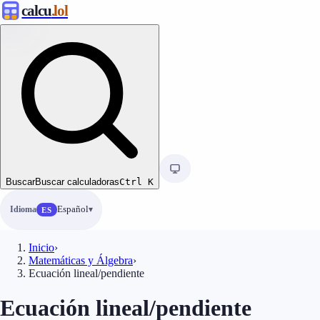
calcu
.lol
Buscar
Buscar calculadoras
Ctrl
K
Idioma
Español
ES
Inicio
›
Matemáticas y Álgebra
›
Ecuación lineal/pendiente
Ecuación lineal/pendiente