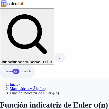
calcu
.lol
Buscar
Buscar calculadoras
Ctrl
K
Idioma
Español
ES
Inicio
›
Matemáticas y Álgebra
›
Función indicatriz de Euler φ(n)
Función indicatriz de Euler φ(n)