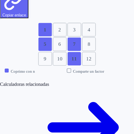
Copiar enlace
1
2
3
4
5
6
7
8
9
10
11
12
Coprimo con n
Comparte un factor
Calculadoras relacionadas