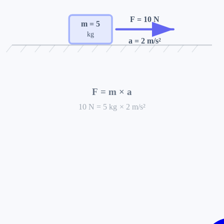
F =
10
N
m =
5
kg
a =
2
m/s²
F = m × a
10
N
=
5
kg
×
2
m/s²