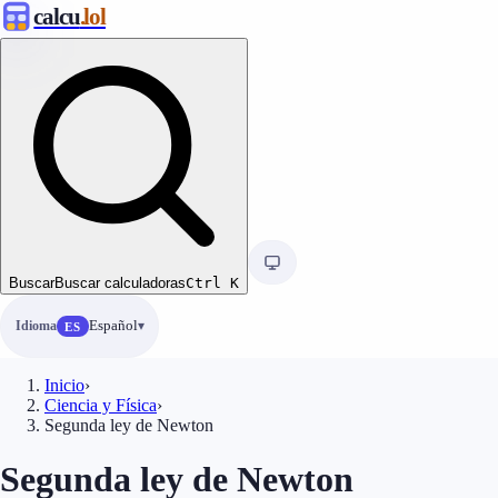
calcu
.lol
Buscar
Buscar calculadoras
Ctrl
K
Idioma
Español
ES
Inicio
›
Ciencia y Física
›
Segunda ley de Newton
Segunda ley de Newton