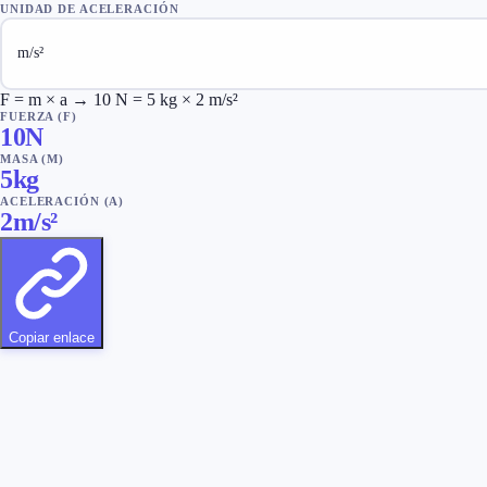
UNIDAD DE ACELERACIÓN
F = m × a → 10 N = 5 kg × 2 m/s²
FUERZA (F)
10
N
MASA (M)
5
kg
ACELERACIÓN (A)
2
m/s²
Copiar enlace