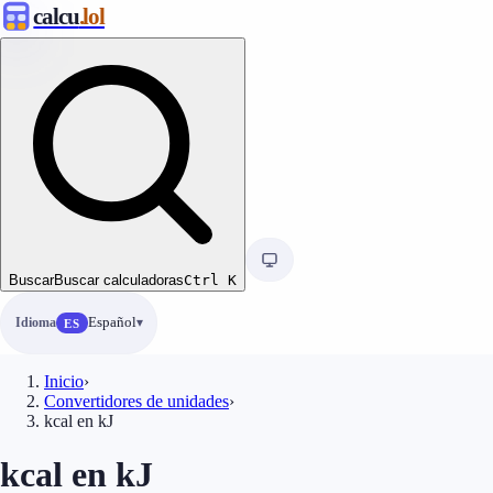
calcu
.lol
Buscar
Buscar calculadoras
Ctrl
K
Idioma
Español
ES
Inicio
›
Convertidores de unidades
›
kcal en kJ
kcal en kJ